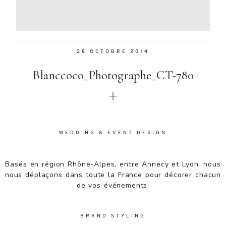
Aenean
lacinia
bibendum
nulla sed
28 OCTOBRE 2014
consectetur.
Aenean
Blanccoco_Photographe_CT-780
lacinia
bibendum
nulla sed
consectetur.
Maecenas
faucibus
WEDDING & EVENT DESIGN
mollis
interdum.
Basés en région Rhône-Alpes, entre Annecy et Lyon, nous
Maecenas
nous déplaçons dans toute la France pour décorer chacun
faucibus
de vos événements.
mollis
interdum.
Etiam porta
BRAND STYLING
sem