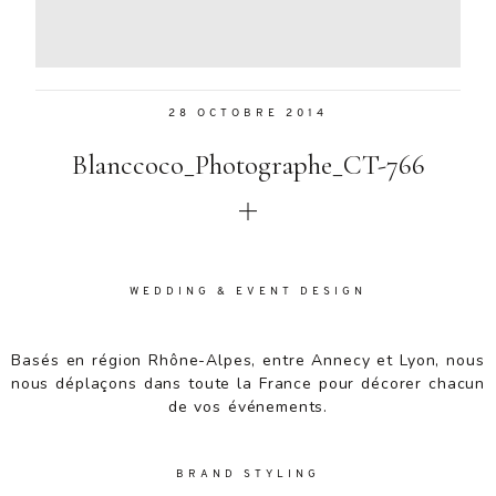
Aenean
lacinia
bibendum
nulla sed
28 OCTOBRE 2014
consectetur.
Aenean
Blanccoco_Photographe_CT-766
lacinia
bibendum
nulla sed
consectetur.
Maecenas
faucibus
WEDDING & EVENT DESIGN
mollis
interdum.
Basés en région Rhône-Alpes, entre Annecy et Lyon, nous
Maecenas
nous déplaçons dans toute la France pour décorer chacun
faucibus
de vos événements.
mollis
interdum.
Etiam porta
BRAND STYLING
sem