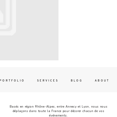
Contac
ada magna
FOLLO
PORTFOLIO
SERVICES
BLOG
ABOUT
Basés en région Rhône-Alpes, entre Annecy et Lyon, nous nous
déplaçons dans toute la France pour décorer chacun de vos
événements.