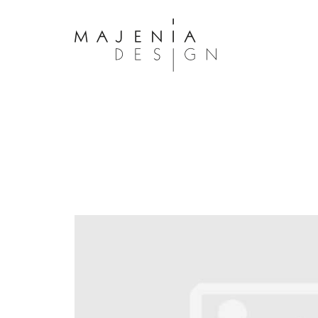
Dolor Tristique
Nullam quis risus eget urna mollis 
eu leo. Aenean lacinia bibendum n
consectetur. Aenean lacinia biben
sed consectetur. Maecenas faucibu
interdum. Maecenas faucibus m