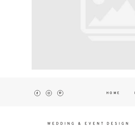
interdum. Etiam porta sem malesu
mollis euismod.
HOME
WEDDING & EVENT DESIGN