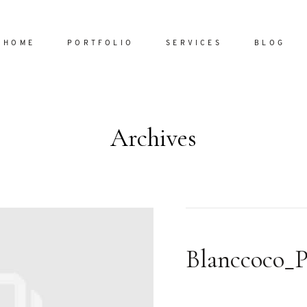
HOME
PORTFOLIO
SERVICES
BLOG
Archives
Home
Portfol
Services
ornare vel
Blog
ulla sed
Blanccoco_
dum nulla
About
s mollis
ollis