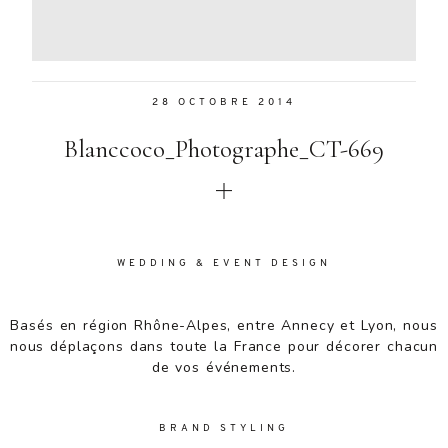
Aenean
lacinia
bibendum
nulla sed
28 OCTOBRE 2014
consectetur.
Aenean
Blanccoco_Photographe_CT-669
lacinia
bibendum
nulla sed
consectetur.
Maecenas
faucibus
WEDDING & EVENT DESIGN
mollis
interdum.
Basés en région Rhône-Alpes, entre Annecy et Lyon, nous
Maecenas
nous déplaçons dans toute la France pour décorer chacun
faucibus
de vos événements.
mollis
interdum.
Etiam porta
BRAND STYLING
sem