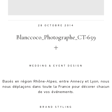
Aenean
lacinia
bibendum
nulla sed
28 OCTOBRE 2014
consectetur.
Aenean
Blanccoco_Photographe_CT-659
lacinia
bibendum
nulla sed
consectetur.
Maecenas
faucibus
WEDDING & EVENT DESIGN
mollis
interdum.
Basés en région Rhône-Alpes, entre Annecy et Lyon, nous
Maecenas
nous déplaçons dans toute la France pour décorer chacun
faucibus
de vos événements.
mollis
interdum.
Etiam porta
BRAND STYLING
sem