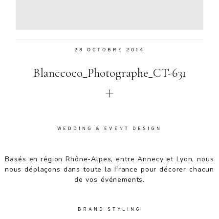
Aenean
lacinia
bibendum
nulla sed
28 OCTOBRE 2014
consectetur.
Aenean
Blanccoco_Photographe_CT-631
lacinia
bibendum
nulla sed
consectetur.
Maecenas
faucibus
WEDDING & EVENT DESIGN
mollis
interdum.
Basés en région Rhône-Alpes, entre Annecy et Lyon, nous
Maecenas
nous déplaçons dans toute la France pour décorer chacun
faucibus
de vos événements.
mollis
interdum.
Etiam porta
BRAND STYLING
sem