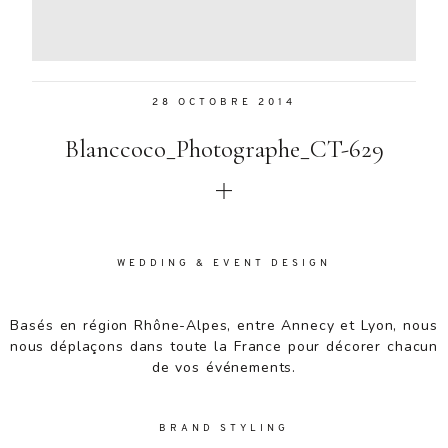
Aenean
lacinia
bibendum
nulla sed
28 OCTOBRE 2014
consectetur.
Aenean
Blanccoco_Photographe_CT-629
lacinia
bibendum
nulla sed
consectetur.
Maecenas
faucibus
WEDDING & EVENT DESIGN
mollis
interdum.
Basés en région Rhône-Alpes, entre Annecy et Lyon, nous
Maecenas
nous déplaçons dans toute la France pour décorer chacun
faucibus
de vos événements.
mollis
interdum.
Etiam porta
BRAND STYLING
sem