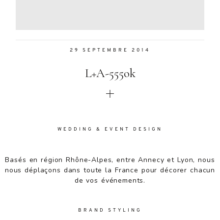
Aenean
lacinia
bibendum
nulla sed
29 SEPTEMBRE 2014
consectetur.
Aenean
L+A-555ok
lacinia
bibendum
nulla sed
consectetur.
Maecenas
faucibus
WEDDING & EVENT DESIGN
mollis
interdum.
Basés en région Rhône-Alpes, entre Annecy et Lyon, nous
Maecenas
nous déplaçons dans toute la France pour décorer chacun
faucibus
de vos événements.
mollis
interdum.
Etiam porta
BRAND STYLING
sem