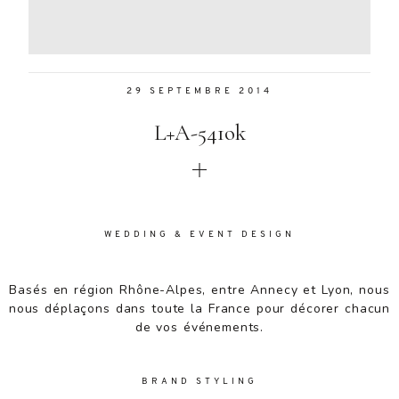
Aenean
lacinia
bibendum
nulla sed
29 SEPTEMBRE 2014
consectetur.
Aenean
L+A-541ok
lacinia
bibendum
nulla sed
consectetur.
Maecenas
faucibus
WEDDING & EVENT DESIGN
mollis
interdum.
Basés en région Rhône-Alpes, entre Annecy et Lyon, nous
Maecenas
nous déplaçons dans toute la France pour décorer chacun
faucibus
de vos événements.
mollis
interdum.
Etiam porta
BRAND STYLING
sem