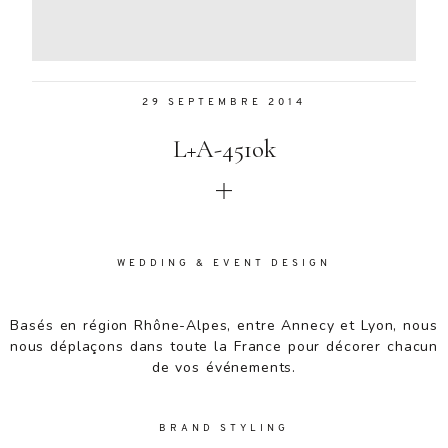
Aenean
lacinia
bibendum
nulla sed
29 SEPTEMBRE 2014
consectetur.
Aenean
L+A-451ok
lacinia
bibendum
nulla sed
consectetur.
Maecenas
faucibus
WEDDING & EVENT DESIGN
mollis
interdum.
Basés en région Rhône-Alpes, entre Annecy et Lyon, nous
Maecenas
nous déplaçons dans toute la France pour décorer chacun
faucibus
de vos événements.
mollis
interdum.
Etiam porta
BRAND STYLING
sem