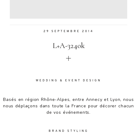
Aenean
lacinia
bibendum
nulla sed
29 SEPTEMBRE 2014
consectetur.
Aenean
L+A-324ok
lacinia
bibendum
nulla sed
consectetur.
Maecenas
faucibus
WEDDING & EVENT DESIGN
mollis
interdum.
Basés en région Rhône-Alpes, entre Annecy et Lyon, nous
Maecenas
nous déplaçons dans toute la France pour décorer chacun
faucibus
de vos événements.
mollis
interdum.
Etiam porta
BRAND STYLING
sem