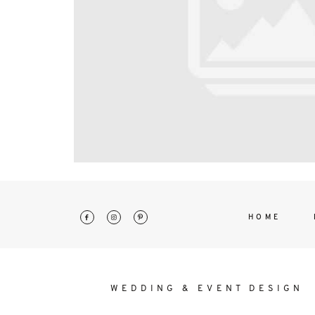
interdum. Etiam porta sem malesu
mollis euismod.
HOME
WEDDING & EVENT DESIGN