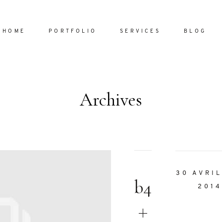
HOME
PORTFOLIO
SERVICES
BLOG
Archives
Home
Portfol
Services
ornare vel
Blog
ulla sed
30 AVRIL
b4
dum nulla
2014
About
s mollis
ollis