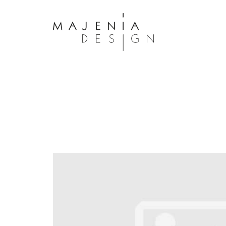
Dolor Tristique
Nullam quis risus eget urna mollis 
eu leo. Aenean lacinia bibendum n
consectetur. Aenean lacinia biben
sed consectetur. Maecenas faucibu
interdum. Maecenas faucibus m