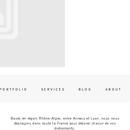
Contac
ada magna
FOLLO
PORTFOLIO
SERVICES
BLOG
ABOUT
Basés en région Rhône-Alpes, entre Annecy et Lyon, nous nous
déplaçons dans toute la France pour décorer chacun de vos
événements.