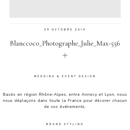
Aenean
lacinia
bibendum
nulla sed
29 OCTOBRE 2014
consectetur.
Aenean
Blanccoco_Photographe_Julie_Max-556
lacinia
bibendum
nulla sed
consectetur.
Maecenas
faucibus
WEDDING & EVENT DESIGN
mollis
interdum.
Basés en région Rhône-Alpes, entre Annecy et Lyon, nous
Maecenas
nous déplaçons dans toute la France pour décorer chacun
faucibus
de vos événements.
mollis
interdum.
Etiam porta
BRAND STYLING
sem