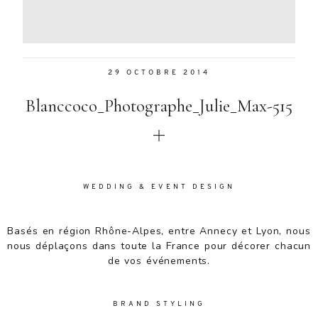
Aenean
lacinia
bibendum
nulla sed
29 OCTOBRE 2014
consectetur.
Aenean
Blanccoco_Photographe_Julie_Max-515
lacinia
bibendum
nulla sed
consectetur.
Maecenas
faucibus
WEDDING & EVENT DESIGN
mollis
interdum.
Basés en région Rhône-Alpes, entre Annecy et Lyon, nous
Maecenas
nous déplaçons dans toute la France pour décorer chacun
faucibus
de vos événements.
mollis
interdum.
Etiam porta
BRAND STYLING
sem