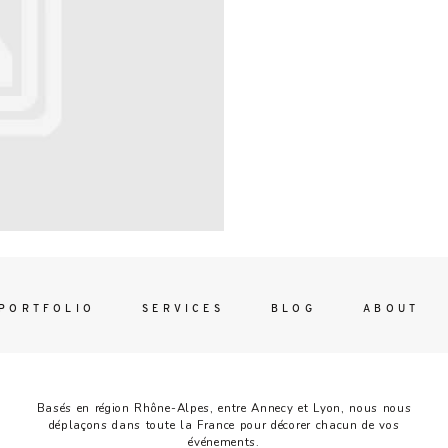
Contac
ada magna
FOLLO
PORTFOLIO
SERVICES
BLOG
ABOUT
Basés en région Rhône-Alpes, entre Annecy et Lyon, nous nous
déplaçons dans toute la France pour décorer chacun de vos
événements.