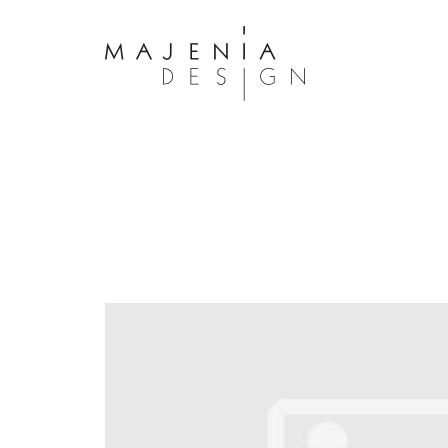
Dolor Tristique
Nullam quis risus eget urna mollis 
eu leo. Aenean lacinia bibendum n
consectetur. Aenean lacinia biben
sed consectetur. Maecenas faucibu
interdum. Maecenas faucibus m