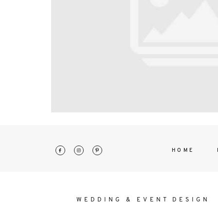
interdum. Etiam porta sem malesu
mollis euismod.
HOME
WEDDING & EVENT DESIGN