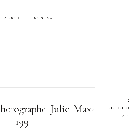
ABOUT
CONTACT
io
hotographe_Julie_Max-
OCTOB
20
199