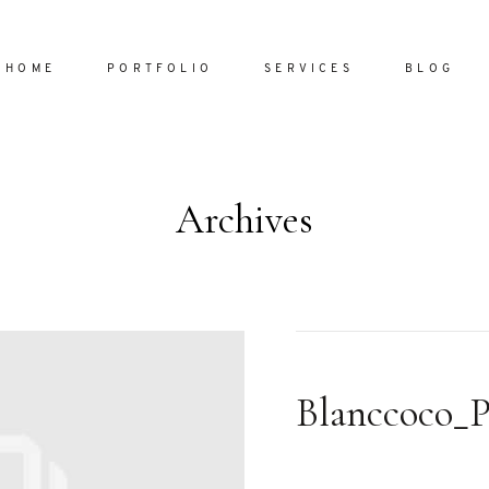
HOME
PORTFOLIO
SERVICES
BLOG
Archives
Home
Portfol
Services
ornare vel
Blog
ulla sed
Blanccoco_P
dum nulla
About
s mollis
ollis