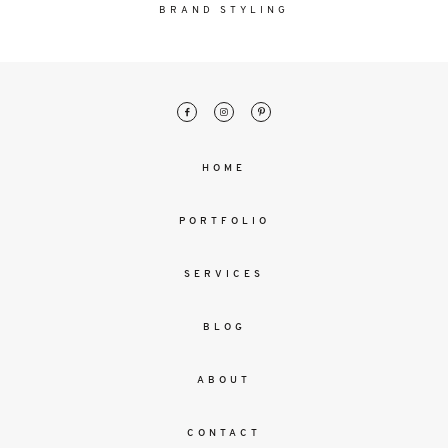
malesuada
BRAND STYLING
magna
mollis
euismod.
FO
HOME
ME
PORTFOLIO
SERVICES
BLOG
ABOUT
CONTACT