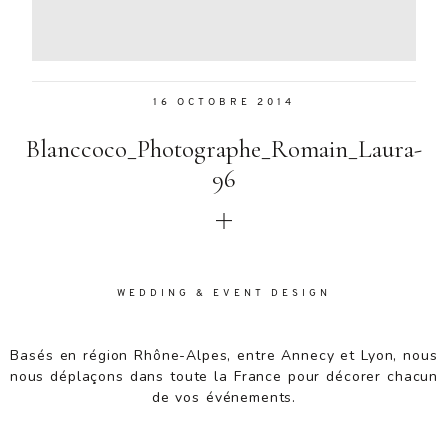
Aenean
lacinia
bibendum
nulla sed
16 OCTOBRE 2014
consectetur.
Aenean
Blanccoco_Photographe_Romain_Laura-
lacinia
bibendum
96
nulla sed
consectetur.
Maecenas
faucibus
mollis
WEDDING & EVENT DESIGN
interdum.
Maecenas
faucibus
Basés en région Rhône-Alpes, entre Annecy et Lyon, nous
mollis
nous déplaçons dans toute la France pour décorer chacun
interdum.
de vos événements.
Etiam porta
sem