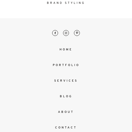
malesuada
BRAND STYLING
magna
mollis
euismod.
FO
HOME
ME
PORTFOLIO
SERVICES
BLOG
ABOUT
CONTACT