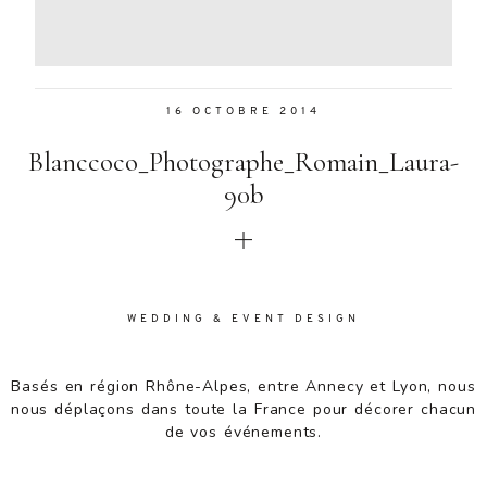
Aenean
lacinia
bibendum
nulla sed
16 OCTOBRE 2014
consectetur.
Aenean
Blanccoco_Photographe_Romain_Laura-
lacinia
bibendum
90b
nulla sed
consectetur.
Maecenas
faucibus
mollis
WEDDING & EVENT DESIGN
interdum.
Maecenas
faucibus
Basés en région Rhône-Alpes, entre Annecy et Lyon, nous
mollis
nous déplaçons dans toute la France pour décorer chacun
interdum.
de vos événements.
Etiam porta
sem