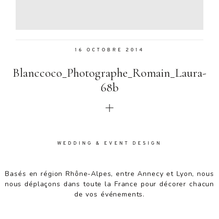
Aenean
lacinia
bibendum
nulla sed
16 OCTOBRE 2014
consectetur.
Aenean
Blanccoco_Photographe_Romain_Laura-
lacinia
bibendum
68b
nulla sed
consectetur.
Maecenas
faucibus
mollis
WEDDING & EVENT DESIGN
interdum.
Maecenas
faucibus
Basés en région Rhône-Alpes, entre Annecy et Lyon, nous
mollis
nous déplaçons dans toute la France pour décorer chacun
interdum.
de vos événements.
Etiam porta
sem