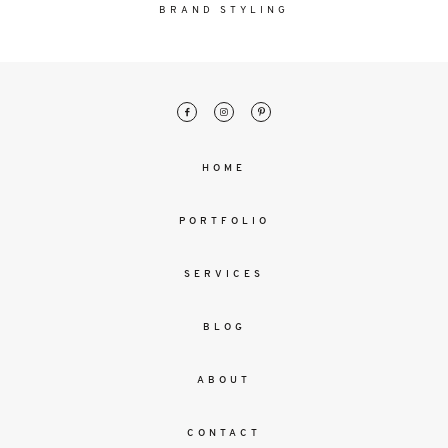
malesuada
BRAND STYLING
magna
mollis
euismod.
FO
HOME
ME
PORTFOLIO
SERVICES
BLOG
ABOUT
CONTACT