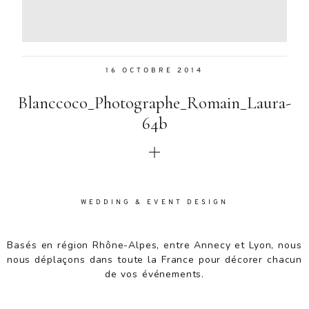
Aenean
lacinia
bibendum
nulla sed
16 OCTOBRE 2014
consectetur.
Aenean
Blanccoco_Photographe_Romain_Laura-
lacinia
bibendum
64b
nulla sed
consectetur.
Maecenas
faucibus
mollis
WEDDING & EVENT DESIGN
interdum.
Maecenas
faucibus
Basés en région Rhône-Alpes, entre Annecy et Lyon, nous
mollis
nous déplaçons dans toute la France pour décorer chacun
interdum.
de vos événements.
Etiam porta
sem