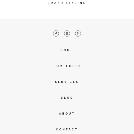
malesuada
BRAND STYLING
magna
mollis
euismod.
FO
HOME
ME
PORTFOLIO
SERVICES
BLOG
ABOUT
CONTACT