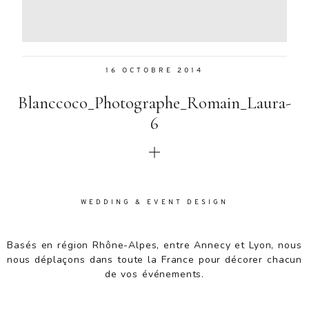
Aenean
lacinia
bibendum
nulla sed
16 OCTOBRE 2014
consectetur.
Aenean
Blanccoco_Photographe_Romain_Laura-
lacinia
bibendum
6
nulla sed
consectetur.
Maecenas
faucibus
mollis
WEDDING & EVENT DESIGN
interdum.
Maecenas
faucibus
Basés en région Rhône-Alpes, entre Annecy et Lyon, nous
mollis
nous déplaçons dans toute la France pour décorer chacun
interdum.
de vos événements.
Etiam porta
sem