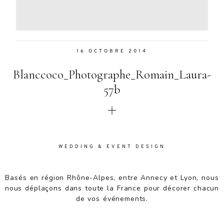
Aenean
lacinia
bibendum
nulla sed
16 OCTOBRE 2014
consectetur.
Aenean
Blanccoco_Photographe_Romain_Laura-
lacinia
bibendum
57b
nulla sed
consectetur.
Maecenas
faucibus
mollis
WEDDING & EVENT DESIGN
interdum.
Maecenas
faucibus
Basés en région Rhône-Alpes, entre Annecy et Lyon, nous
mollis
nous déplaçons dans toute la France pour décorer chacun
interdum.
de vos événements.
Etiam porta
sem