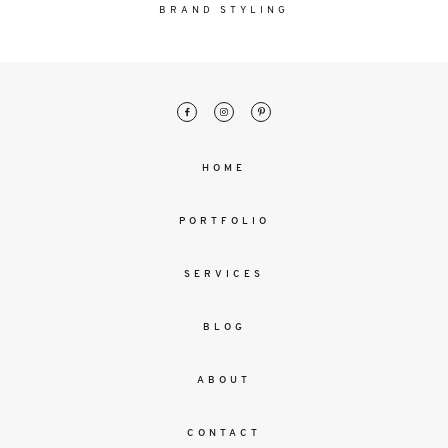
malesuada
BRAND STYLING
magna
mollis
euismod.
FO
HOME
ME
PORTFOLIO
SERVICES
BLOG
ABOUT
CONTACT