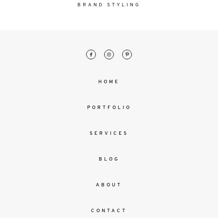
malesuada
BRAND STYLING
magna
mollis
euismod.
FO
HOME
ME
PORTFOLIO
SERVICES
BLOG
ABOUT
CONTACT