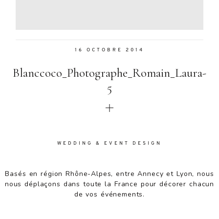
Aenean
lacinia
bibendum
nulla sed
16 OCTOBRE 2014
consectetur.
Aenean
Blanccoco_Photographe_Romain_Laura-
lacinia
bibendum
5
nulla sed
consectetur.
Maecenas
faucibus
mollis
WEDDING & EVENT DESIGN
interdum.
Maecenas
faucibus
Basés en région Rhône-Alpes, entre Annecy et Lyon, nous
mollis
nous déplaçons dans toute la France pour décorer chacun
interdum.
de vos événements.
Etiam porta
sem