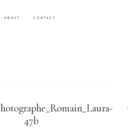
ABOUT
CONTACT
io
Photographe_Romain_Laura-
47b