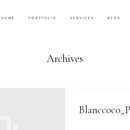
HOME
PORTFOLIO
SERVICES
BLOG
Archives
Home
Portfol
Services
ornare vel
Blog
ulla sed
Blanccoco_
dum nulla
About
s mollis
ollis