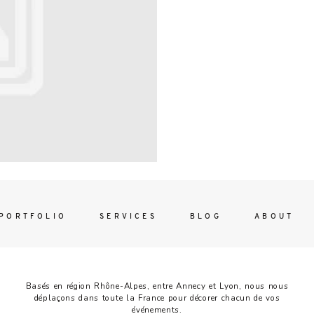
Contac
ada magna
FOLLO
PORTFOLIO
SERVICES
BLOG
ABOUT
Basés en région Rhône-Alpes, entre Annecy et Lyon, nous nous
déplaçons dans toute la France pour décorer chacun de vos
événements.