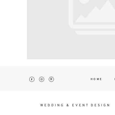
interdum. Etiam porta sem malesu
mollis euismod.
HOME
WEDDING & EVENT DESIGN