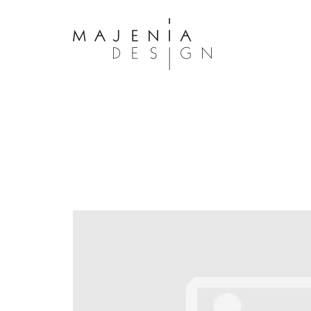
Dolor Tristique
Nullam quis risus eget urna mollis 
eu leo. Aenean lacinia bibendum n
consectetur. Aenean lacinia biben
sed consectetur. Maecenas faucibu
interdum. Maecenas faucibus m