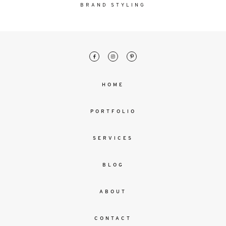
malesuada
BRAND STYLING
magna
mollis
euismod.
FO
HOME
ME
PORTFOLIO
SERVICES
BLOG
ABOUT
CONTACT