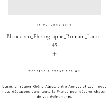
Aenean
lacinia
bibendum
nulla sed
16 OCTOBRE 2014
consectetur.
Aenean
Blanccoco_Photographe_Romain_Laura-
lacinia
bibendum
45
nulla sed
consectetur.
Maecenas
faucibus
mollis
WEDDING & EVENT DESIGN
interdum.
Maecenas
faucibus
Basés en région Rhône-Alpes, entre Annecy et Lyon, nous
mollis
nous déplaçons dans toute la France pour décorer chacun
interdum.
de vos événements.
Etiam porta
sem