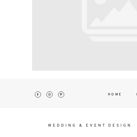
interdum. Etiam porta sem malesu
mollis euismod.
HOME
WEDDING & EVENT DESIGN