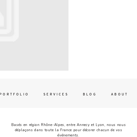
Contac
ada magna
FOLLO
PORTFOLIO
SERVICES
BLOG
ABOUT
Basés en région Rhône-Alpes, entre Annecy et Lyon, nous nous
déplaçons dans toute la France pour décorer chacun de vos
événements.