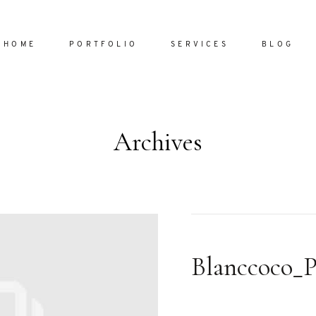
HOME
PORTFOLIO
SERVICES
BLOG
Archives
Home
Portfol
Services
ornare vel
Blog
ulla sed
Blanccoco_
dum nulla
About
s mollis
ollis