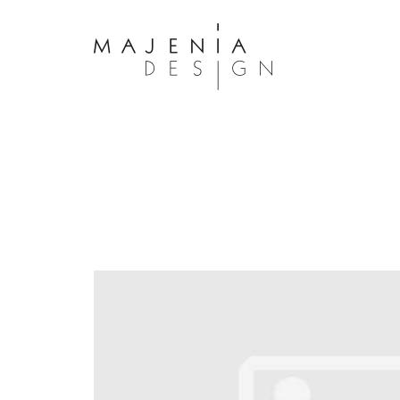
Dolor Tristique
Nullam quis risus eget urna mollis 
eu leo. Aenean lacinia bibendum n
consectetur. Aenean lacinia biben
sed consectetur. Maecenas faucibu
interdum. Maecenas faucibus m