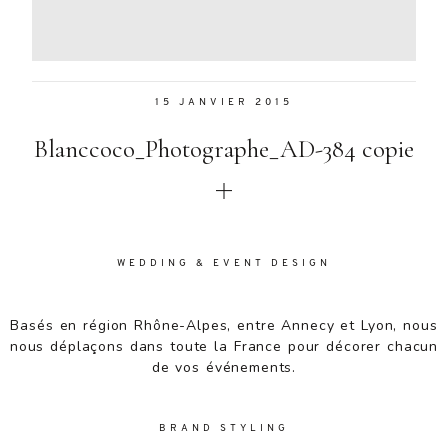
Aenean
lacinia
bibendum
nulla sed
15 JANVIER 2015
consectetur.
Aenean
Blanccoco_Photographe_AD-384 copie
lacinia
bibendum
nulla sed
consectetur.
Maecenas
faucibus
WEDDING & EVENT DESIGN
mollis
interdum.
Basés en région Rhône-Alpes, entre Annecy et Lyon, nous
Maecenas
nous déplaçons dans toute la France pour décorer chacun
faucibus
de vos événements.
mollis
interdum.
Etiam porta
BRAND STYLING
sem