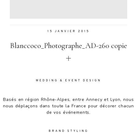
Aenean
lacinia
bibendum
nulla sed
15 JANVIER 2015
consectetur.
Aenean
Blanccoco_Photographe_AD-260 copie
lacinia
bibendum
nulla sed
consectetur.
Maecenas
faucibus
WEDDING & EVENT DESIGN
mollis
interdum.
Basés en région Rhône-Alpes, entre Annecy et Lyon, nous
Maecenas
nous déplaçons dans toute la France pour décorer chacun
faucibus
de vos événements.
mollis
interdum.
Etiam porta
BRAND STYLING
sem