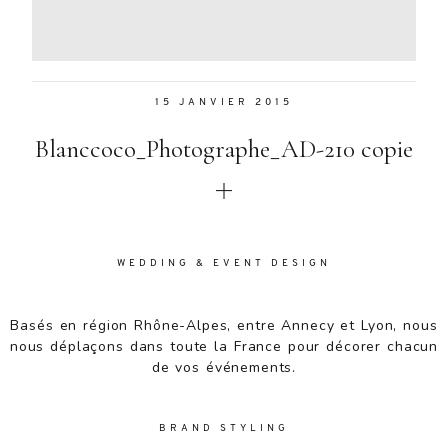
Aenean
lacinia
bibendum
nulla sed
15 JANVIER 2015
consectetur.
Aenean
Blanccoco_Photographe_AD-210 copie
lacinia
bibendum
nulla sed
consectetur.
Maecenas
faucibus
WEDDING & EVENT DESIGN
mollis
interdum.
Basés en région Rhône-Alpes, entre Annecy et Lyon, nous
Maecenas
nous déplaçons dans toute la France pour décorer chacun
faucibus
de vos événements.
mollis
interdum.
Etiam porta
BRAND STYLING
sem