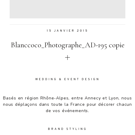
Aenean
lacinia
bibendum
nulla sed
15 JANVIER 2015
consectetur.
Aenean
Blanccoco_Photographe_AD-195 copie
lacinia
bibendum
nulla sed
consectetur.
Maecenas
faucibus
WEDDING & EVENT DESIGN
mollis
interdum.
Basés en région Rhône-Alpes, entre Annecy et Lyon, nous
Maecenas
nous déplaçons dans toute la France pour décorer chacun
faucibus
de vos événements.
mollis
interdum.
Etiam porta
BRAND STYLING
sem