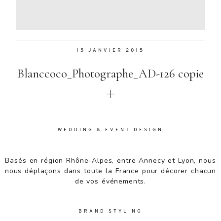
Aenean
lacinia
bibendum
nulla sed
15 JANVIER 2015
consectetur.
Aenean
Blanccoco_Photographe_AD-126 copie
lacinia
bibendum
nulla sed
consectetur.
Maecenas
faucibus
WEDDING & EVENT DESIGN
mollis
interdum.
Basés en région Rhône-Alpes, entre Annecy et Lyon, nous
Maecenas
nous déplaçons dans toute la France pour décorer chacun
faucibus
de vos événements.
mollis
interdum.
Etiam porta
BRAND STYLING
sem