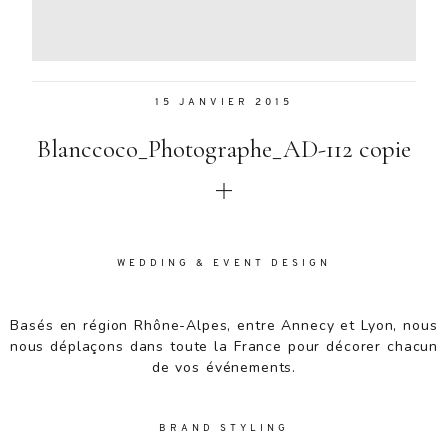
Aenean
lacinia
bibendum
nulla sed
15 JANVIER 2015
consectetur.
Aenean
Blanccoco_Photographe_AD-112 copie
lacinia
bibendum
nulla sed
consectetur.
Maecenas
faucibus
WEDDING & EVENT DESIGN
mollis
interdum.
Basés en région Rhône-Alpes, entre Annecy et Lyon, nous
Maecenas
nous déplaçons dans toute la France pour décorer chacun
faucibus
de vos événements.
mollis
interdum.
Etiam porta
BRAND STYLING
sem