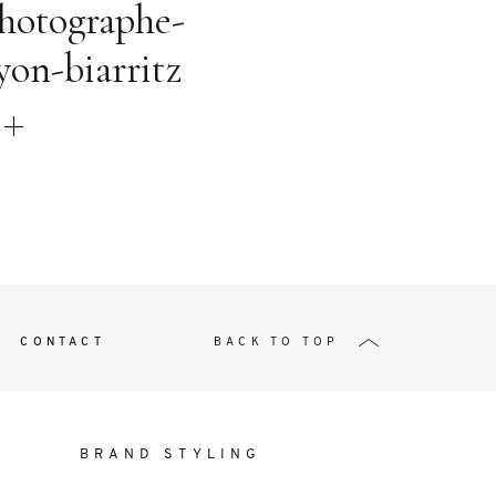
t
hotographe-
yon-biarritz
W ME
CONTACT
BACK TO TOP
BRAND STYLING