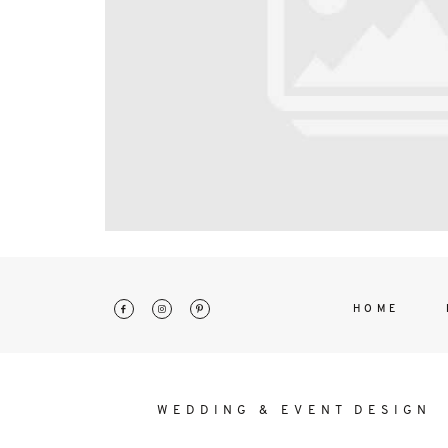
interdum. Etiam porta sem malesu
mollis euismod.
HOME
WEDDING & EVENT DESIGN