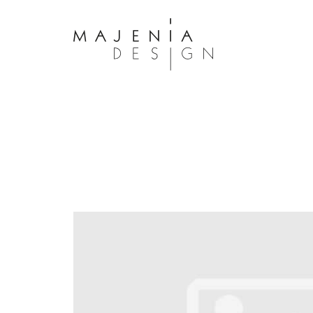
Dolor Tristique
Nullam quis risus eget urna mollis 
eu leo. Aenean lacinia bibendum n
consectetur. Aenean lacinia biben
sed consectetur. Maecenas faucibu
interdum. Maecenas faucibus m