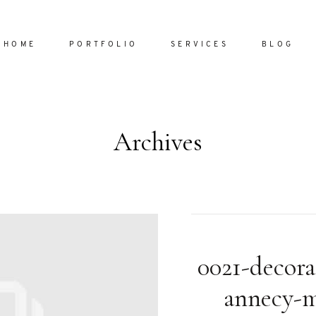
HOME
PORTFOLIO
SERVICES
BLOG
Archives
Home
Portfol
Services
ornare vel
Blog
ulla sed
0021-decora
dum nulla
About
s mollis
annecy-m
ollis