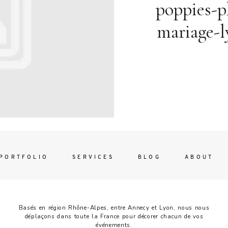
Contac
poppies-p
ada magna
mariage-l
FOLLO
PORTFOLIO
SERVICES
BLOG
ABOUT
Basés en région Rhône-Alpes, entre Annecy et Lyon, nous nous
déplaçons dans toute la France pour décorer chacun de vos
événements.