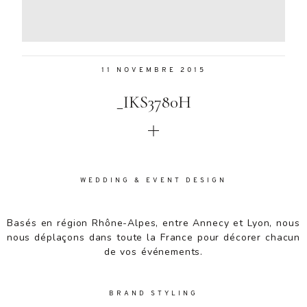
Aenean
lacinia
bibendum
nulla sed
11 NOVEMBRE 2015
consectetur.
Aenean
_IKS3780H
lacinia
bibendum
nulla sed
consectetur.
Maecenas
faucibus
WEDDING & EVENT DESIGN
mollis
interdum.
Basés en région Rhône-Alpes, entre Annecy et Lyon, nous
Maecenas
nous déplaçons dans toute la France pour décorer chacun
faucibus
de vos événements.
mollis
interdum.
Etiam porta
BRAND STYLING
sem