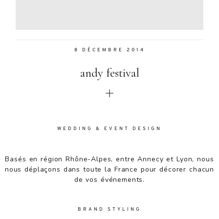
Aenean
lacinia
bibendum
nulla sed
8 DÉCEMBRE 2014
consectetur.
Aenean
andy festival
lacinia
bibendum
nulla sed
consectetur.
Maecenas
faucibus
WEDDING & EVENT DESIGN
mollis
interdum.
Basés en région Rhône-Alpes, entre Annecy et Lyon, nous
Maecenas
nous déplaçons dans toute la France pour décorer chacun
faucibus
de vos événements.
mollis
interdum.
Etiam porta
BRAND STYLING
sem