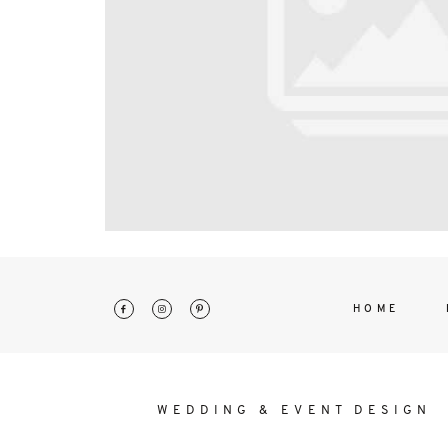
interdum. Etiam porta sem malesu
mollis euismod.
HOME
WEDDING & EVENT DESIGN