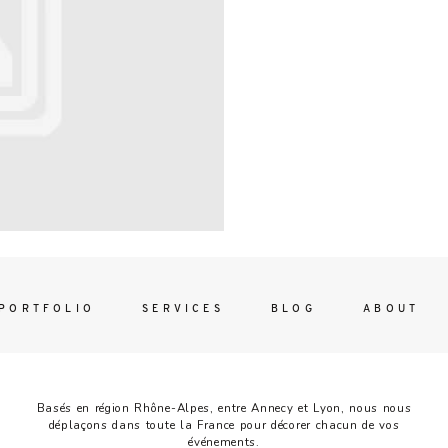
Contac
ada magna
FOLLO
PORTFOLIO
SERVICES
BLOG
ABOUT
Basés en région Rhône-Alpes, entre Annecy et Lyon, nous nous
déplaçons dans toute la France pour décorer chacun de vos
événements.