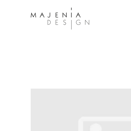
Dolor Tristique
Nullam quis risus eget urna mollis 
eu leo. Aenean lacinia bibendum n
consectetur. Aenean lacinia biben
sed consectetur. Maecenas faucibu
interdum. Maecenas faucibus m