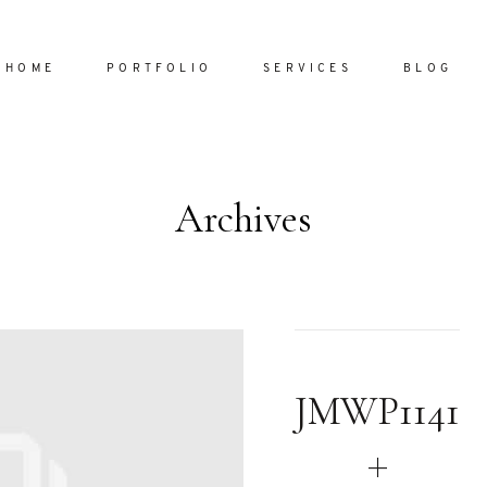
HOME
PORTFOLIO
SERVICES
BLOG
Archives
Home
Portfol
Services
ornare vel
Blog
ulla sed
JMWP1141
dum nulla
About
s mollis
ollis