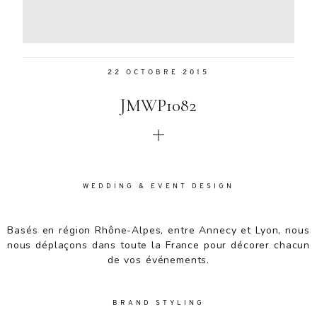
Aenean
lacinia
bibendum
nulla sed
22 OCTOBRE 2015
consectetur.
Aenean
JMWP1082
lacinia
bibendum
nulla sed
consectetur.
Maecenas
faucibus
WEDDING & EVENT DESIGN
mollis
interdum.
Basés en région Rhône-Alpes, entre Annecy et Lyon, nous
Maecenas
nous déplaçons dans toute la France pour décorer chacun
faucibus
de vos événements.
mollis
interdum.
Etiam porta
BRAND STYLING
sem