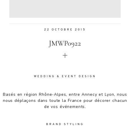
Aenean
lacinia
bibendum
nulla sed
22 OCTOBRE 2015
consectetur.
Aenean
JMWP0922
lacinia
bibendum
nulla sed
consectetur.
Maecenas
faucibus
WEDDING & EVENT DESIGN
mollis
interdum.
Basés en région Rhône-Alpes, entre Annecy et Lyon, nous
Maecenas
nous déplaçons dans toute la France pour décorer chacun
faucibus
de vos événements.
mollis
interdum.
Etiam porta
BRAND STYLING
sem