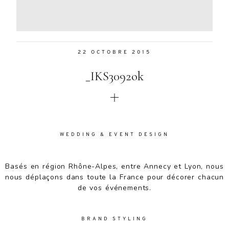
Aenean
lacinia
bibendum
nulla sed
22 OCTOBRE 2015
consectetur.
Aenean
_IKS3092ok
lacinia
bibendum
nulla sed
consectetur.
Maecenas
faucibus
WEDDING & EVENT DESIGN
mollis
interdum.
Basés en région Rhône-Alpes, entre Annecy et Lyon, nous
Maecenas
nous déplaçons dans toute la France pour décorer chacun
faucibus
de vos événements.
mollis
interdum.
Etiam porta
BRAND STYLING
sem