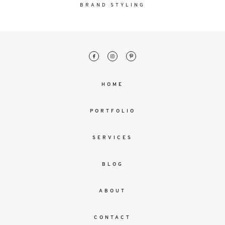
malesuada
BRAND STYLING
magna
mollis
euismod.
FO
HOME
ME
PORTFOLIO
SERVICES
BLOG
ABOUT
CONTACT