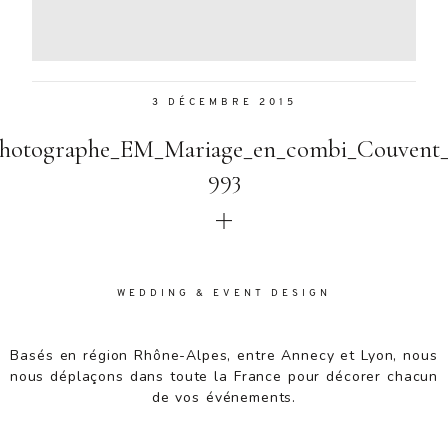
Aenean
lacinia
bibendum
nulla sed
3 DÉCEMBRE 2015
consectetur.
Aenean
Photographe_EM_Mariage_en_combi_Couvent_
lacinia
bibendum
993
nulla sed
consectetur.
Maecenas
faucibus
mollis
WEDDING & EVENT DESIGN
interdum.
Maecenas
faucibus
Basés en région Rhône-Alpes, entre Annecy et Lyon, nous
mollis
nous déplaçons dans toute la France pour décorer chacun
interdum.
de vos événements.
Etiam porta
sem