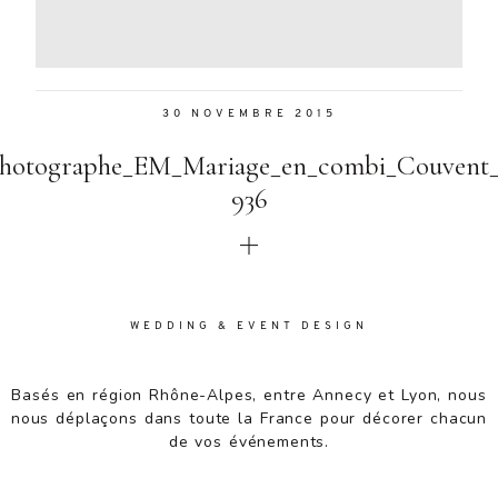
Aenean
lacinia
bibendum
nulla sed
30 NOVEMBRE 2015
consectetur.
Aenean
Photographe_EM_Mariage_en_combi_Couvent_
lacinia
bibendum
936
nulla sed
consectetur.
Maecenas
faucibus
mollis
WEDDING & EVENT DESIGN
interdum.
Maecenas
faucibus
Basés en région Rhône-Alpes, entre Annecy et Lyon, nous
mollis
nous déplaçons dans toute la France pour décorer chacun
interdum.
de vos événements.
Etiam porta
sem