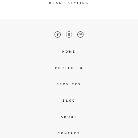
malesuada
BRAND STYLING
magna
mollis
euismod.
FO
HOME
ME
PORTFOLIO
SERVICES
BLOG
ABOUT
CONTACT