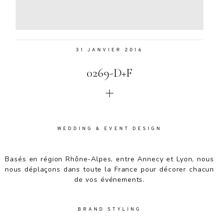
Aenean
lacinia
bibendum
nulla sed
31 JANVIER 2016
consectetur.
Aenean
0269-D+F
lacinia
bibendum
nulla sed
consectetur.
Maecenas
faucibus
WEDDING & EVENT DESIGN
mollis
interdum.
Basés en région Rhône-Alpes, entre Annecy et Lyon, nous
Maecenas
nous déplaçons dans toute la France pour décorer chacun
faucibus
de vos événements.
mollis
interdum.
Etiam porta
BRAND STYLING
sem