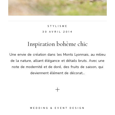
Aenean
lacinia
bibendum
nulla sed
STYLISME
consectetur.
30 AVRIL 2014
Aenean
lacinia
Inspiration bohème chic
bibendum
nulla sed
Une envie de création dans les Monts Lyonnais, au milieu
consectetur.
de la nature, alliant élégance et détails bruts. Avec une
Maecenas
note de modernité et de doré, des fruits de saison, qui
faucibus
mollis
deviennent élément de décorat...
interdum.
Maecenas
faucibus
mollis
interdum.
Etiam porta
WEDDING & EVENT DESIGN
sem