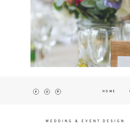
interdum. Etiam porta sem malesu
mollis euismod.
HOME
WEDDING & EVENT DESIGN