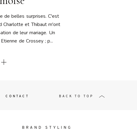
moise
t
ie de belles surprises. C'est
nd Charlotte et Thibaut m'ont
sation de leur mariage. Un
Etienne de Crossey ; p...
W ME
CONTACT
BACK TO TOP
BRAND STYLING