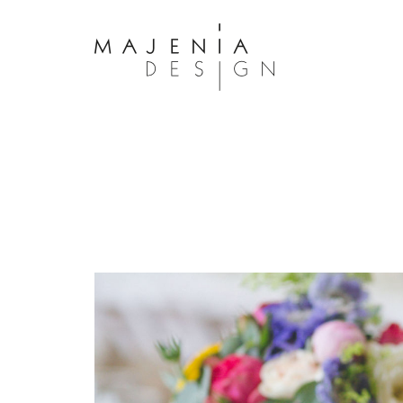
Dolor Tristique
Nullam quis risus eget urna mollis 
eu leo. Aenean lacinia bibendum n
consectetur. Aenean lacinia biben
sed consectetur. Maecenas faucibu
interdum. Maecenas faucibus m