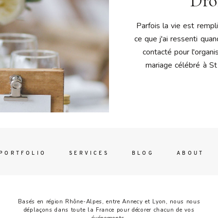
Drô
Contac
ada magna
Parfois la vie est rempl
ce que j'ai ressenti qua
contacté pour l'organi
mariage célébré à St 
FOLLO
PORTFOLIO
SERVICES
BLOG
ABOUT
Basés en région Rhône-Alpes, entre Annecy et Lyon, nous nous
déplaçons dans toute la France pour décorer chacun de vos
événements.