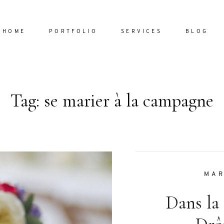
HOME
PORTFOLIO
SERVICES
BLOG
Tag: se marier à la campagne
Home
Portfol
Services
ornare vel
Blog
ulla sed
MAR
dum nulla
Dans la
About
s mollis
ollis