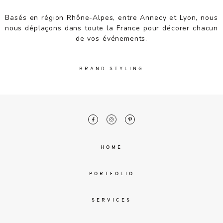
malesuada
magna
Basés en région Rhône-Alpes, entre Annecy et Lyon, nous
mollis
nous déplaçons dans toute la France pour décorer chacun
euismod.
de vos événements.
BRAND STYLING
FO
ME
HOME
PORTFOLIO
SERVICES