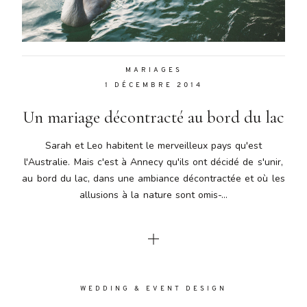
Aenean
lacinia
bibendum
nulla sed
MARIAGES
consectetur.
1 DÉCEMBRE 2014
Aenean
lacinia
Un mariage décontracté au bord du lac
bibendum
nulla sed
Sarah et Leo habitent le merveilleux pays qu'est
consectetur.
l'Australie. Mais c'est à Annecy qu'ils ont décidé de s'unir,
Maecenas
au bord du lac, dans une ambiance décontractée et où les
faucibus
mollis
allusions à la nature sont omis-...
interdum.
Maecenas
faucibus
mollis
interdum.
Etiam porta
WEDDING & EVENT DESIGN
sem