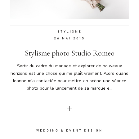
Aenean
lacinia
bibendum
nulla sed
STYLISME
consectetur.
26 MAI 2015
Aenean
lacinia
Stylisme photo Studio Romeo
bibendum
nulla sed
Sortir du cadre du mariage et explorer de nouveaux
consectetur.
horizons est une chose qui me plaît vraiment. Alors quand
Maecenas
Jeanne m'a contactée pour mettre en scène une séance
faucibus
mollis
photo pour le lancement de sa marque e...
interdum.
Maecenas
faucibus
mollis
interdum.
Etiam porta
WEDDING & EVENT DESIGN
sem