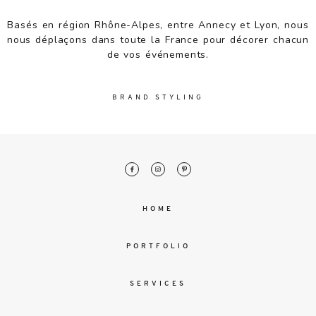
malesuada
magna
Basés en région Rhône-Alpes, entre Annecy et Lyon, nous
mollis
nous déplaçons dans toute la France pour décorer chacun
euismod.
de vos événements.
BRAND STYLING
FO
ME
HOME
PORTFOLIO
SERVICES