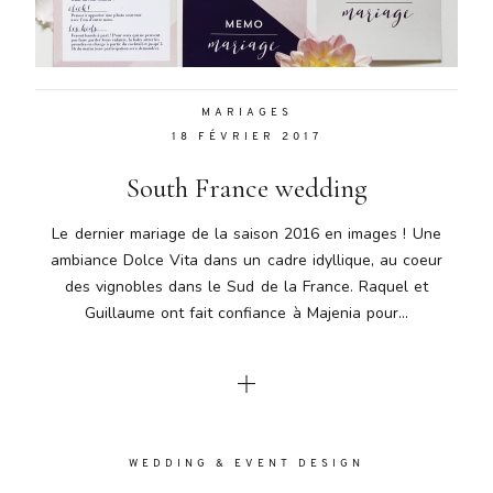
Aenean
lacinia
bibendum
nulla sed
MARIAGES
consectetur.
18 FÉVRIER 2017
Aenean
lacinia
South France wedding
bibendum
nulla sed
Le dernier mariage de la saison 2016 en images ! Une
consectetur.
ambiance Dolce Vita dans un cadre idyllique, au coeur
Maecenas
des vignobles dans le Sud de la France. Raquel et
faucibus
mollis
Guillaume ont fait confiance à Majenia pour...
interdum.
Maecenas
faucibus
mollis
interdum.
Etiam porta
WEDDING & EVENT DESIGN
sem