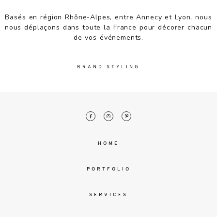
malesuada
magna
Basés en région Rhône-Alpes, entre Annecy et Lyon, nous
mollis
nous déplaçons dans toute la France pour décorer chacun
euismod.
de vos événements.
BRAND STYLING
FO
ME
HOME
PORTFOLIO
SERVICES