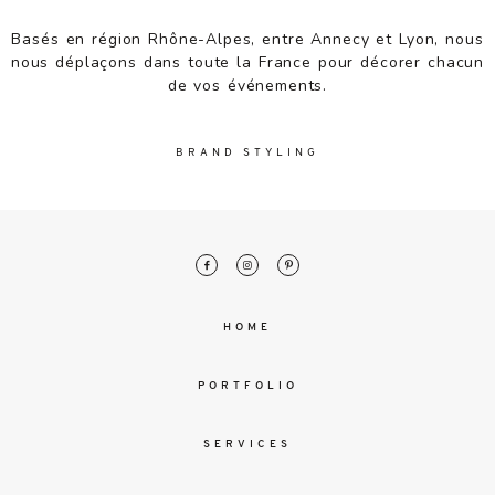
malesuada
magna
Basés en région Rhône-Alpes, entre Annecy et Lyon, nous
mollis
nous déplaçons dans toute la France pour décorer chacun
euismod.
de vos événements.
BRAND STYLING
FO
ME
HOME
PORTFOLIO
SERVICES