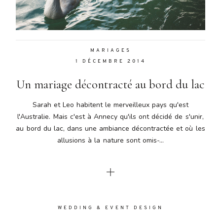
Aenean
lacinia
bibendum
nulla sed
MARIAGES
consectetur.
1 DÉCEMBRE 2014
Aenean
lacinia
Un mariage décontracté au bord du lac
bibendum
nulla sed
Sarah et Leo habitent le merveilleux pays qu'est
consectetur.
l'Australie. Mais c'est à Annecy qu'ils ont décidé de s'unir,
Maecenas
au bord du lac, dans une ambiance décontractée et où les
faucibus
mollis
allusions à la nature sont omis-...
interdum.
Maecenas
faucibus
mollis
interdum.
Etiam porta
WEDDING & EVENT DESIGN
sem