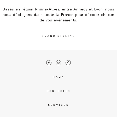
malesuada
magna
Basés en région Rhône-Alpes, entre Annecy et Lyon, nous
mollis
nous déplaçons dans toute la France pour décorer chacun
euismod.
de vos événements.
BRAND STYLING
FO
ME
HOME
PORTFOLIO
SERVICES