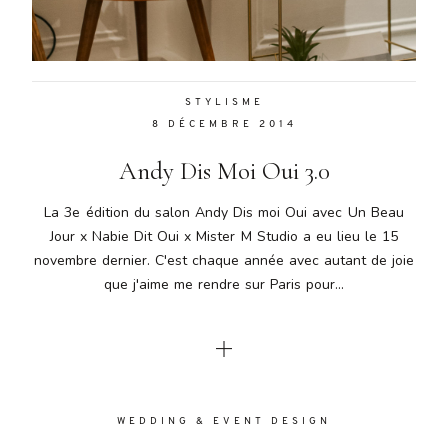
Aenean
lacinia
bibendum
nulla sed
STYLISME
consectetur.
8 DÉCEMBRE 2014
Aenean
lacinia
Andy Dis Moi Oui 3.0
bibendum
nulla sed
La 3e édition du salon Andy Dis moi Oui avec Un Beau
consectetur.
Jour x Nabie Dit Oui x Mister M Studio a eu lieu le 15
Maecenas
novembre dernier. C'est chaque année avec autant de joie
faucibus
mollis
que j'aime me rendre sur Paris pour...
interdum.
Maecenas
faucibus
mollis
interdum.
Etiam porta
WEDDING & EVENT DESIGN
sem