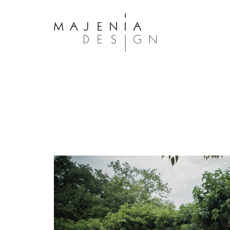
Dolor Tristique
Nullam quis risus eget urna mollis 
eu leo. Aenean lacinia bibendum n
consectetur. Aenean lacinia biben
sed consectetur. Maecenas faucibu
interdum. Maecenas faucibus m