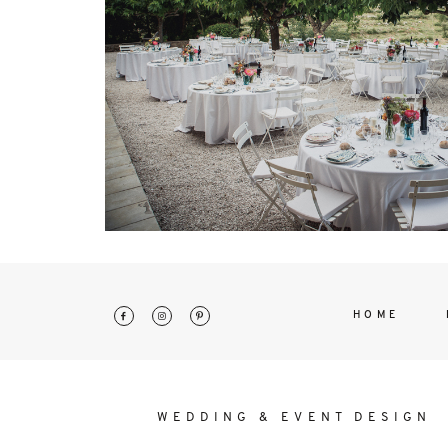
interdum. Etiam porta sem malesu
mollis euismod.
HOME
WEDDING & EVENT DESIGN