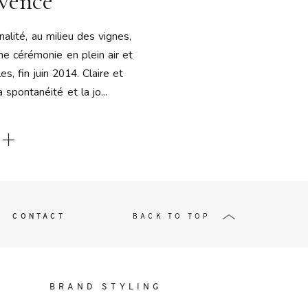
vence
t
nalité, au milieu des vignes,
ne cérémonie en plein air et
es, fin juin 2014. Claire et
 spontanéité et la jo...
W ME
CONTACT
BACK TO TOP
BRAND STYLING