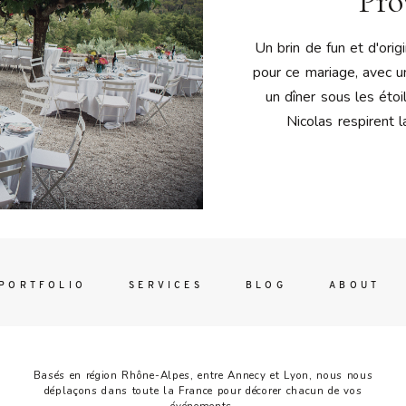
Pro
Contac
ada magna
Un brin de fun et d'origi
pour ce mariage, avec u
un dîner sous les étoil
Nicolas respirent la
FOLLO
PORTFOLIO
SERVICES
BLOG
ABOUT
Basés en région Rhône-Alpes, entre Annecy et Lyon, nous nous
déplaçons dans toute la France pour décorer chacun de vos
événements.