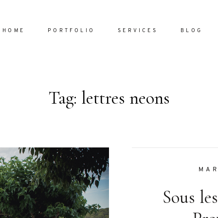
HOME
PORTFOLIO
SERVICES
BLOG
Tag: lettres neons
Home
Portfol
Services
ornare vel
Blog
ulla sed
MAR
dum nulla
Sous les
About
s mollis
ollis