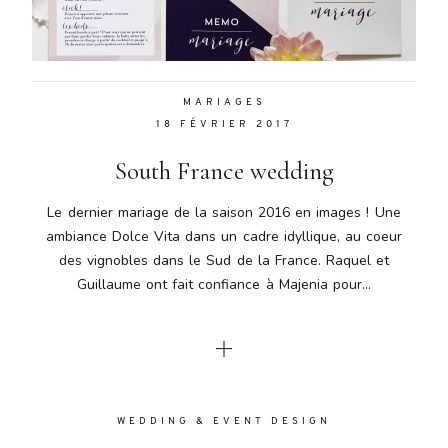
Aenean
lacinia
bibendum
nulla sed
MARIAGES
consectetur.
18 FÉVRIER 2017
Aenean
lacinia
South France wedding
bibendum
nulla sed
Le dernier mariage de la saison 2016 en images ! Une
consectetur.
ambiance Dolce Vita dans un cadre idyllique, au coeur
Maecenas
des vignobles dans le Sud de la France. Raquel et
faucibus
mollis
Guillaume ont fait confiance à Majenia pour...
interdum.
Maecenas
faucibus
mollis
interdum.
Etiam porta
WEDDING & EVENT DESIGN
sem