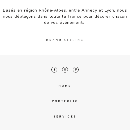
malesuada
magna
Basés en région Rhône-Alpes, entre Annecy et Lyon, nous
mollis
nous déplaçons dans toute la France pour décorer chacun
euismod.
de vos événements.
BRAND STYLING
FO
ME
HOME
PORTFOLIO
SERVICES